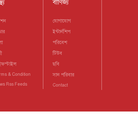
্থ্য
বাণিজ্য
যাশন
যোগাযোগ
চার
ইন্টার্নশিপ
লা
পরিবেশ
ী
টিউব
ইফস্টাইল
ছবি
rms & Condition
সান পরিবার
ws Rss Feeds
Contact