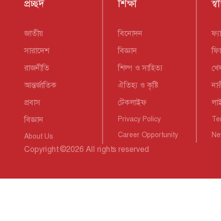
প্রচ্ছদ
শিক্ষা
স্বাস
জাতীয়
বিনোদন
ফ্
সারাদেশ
বিজ্ঞান
ফি
রাজনীতি
শিল্প ও সাহিত্য
খে
আন্তর্জাতিক
ঐতিহ্য ও কৃষ্টি
নার
প্রবাস
টেকলাইফ
লা
বিজ্ঞান
Privacy Policy
Te
Career Opportunity
Ne
About Us
Copyright
©
2026 All rights reserved