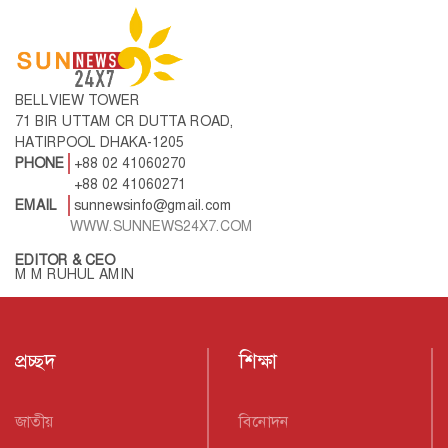
BELLVIEW TOWER
71 BIR UTTAM CR DUTTA ROAD,
HATIRPOOL DHAKA-1205
PHONE
+88 02 41060270
+88 02 41060271
EMAIL
sunnewsinfo@gmail.com
WWW.SUNNEWS24X7.COM
EDITOR & CEO
M M RUHUL AMIN
প্রচ্ছদ
শিক্ষা
জাতীয়
বিনোদন